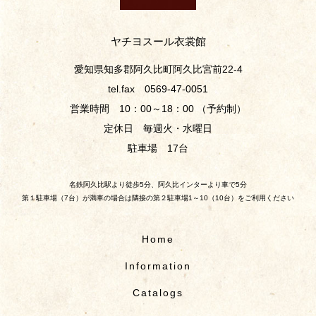
ヤチヨスール衣裳館
愛知県知多郡阿久比町阿久比宮前22-4
tel.fax 0569-47-0051
営業時間 10：00～18：00 （予約制）
定休日 毎週火・水曜日
駐車場 17台
名鉄阿久比駅より徒歩5分、阿久比インターより車で5分
第１駐車場（7台）が満車の場合は隣接の第２駐車場1～10（10台）をご利用ください
Home
Information
Catalogs