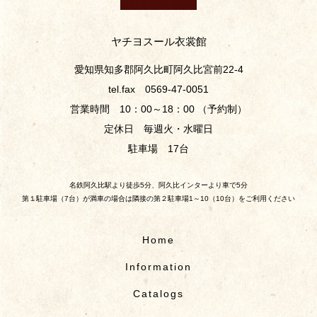
ヤチヨスール衣裳館
愛知県知多郡阿久比町阿久比宮前22-4
tel.fax 0569-47-0051
営業時間 10：00～18：00 （予約制）
定休日 毎週火・水曜日
駐車場 17台
名鉄阿久比駅より徒歩5分、阿久比インターより車で5分
第１駐車場（7台）が満車の場合は隣接の第２駐車場1～10（10台）をご利用ください
Home
Information
Catalogs