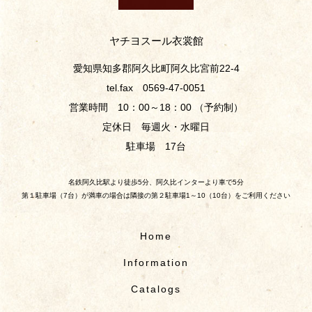
ヤチヨスール衣裳館
愛知県知多郡阿久比町阿久比宮前22-4
tel.fax 0569-47-0051
営業時間 10：00～18：00 （予約制）
定休日 毎週火・水曜日
駐車場 17台
名鉄阿久比駅より徒歩5分、阿久比インターより車で5分
第１駐車場（7台）が満車の場合は隣接の第２駐車場1～10（10台）をご利用ください
Home
Information
Catalogs