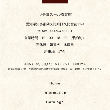
ヤチヨスール衣裳館
愛知県知多郡阿久比町阿久比宮前22-4
tel.fax 0569-47-0051
営業時間 10：00～18：00 （予約制）
定休日 毎週火・水曜日
駐車場 17台
名鉄阿久比駅より徒歩5分、阿久比インターより車で5分
第１駐車場（7台）が満車の場合は隣接の第２駐車場1～10（10台）をご利用ください
Home
Information
Catalogs