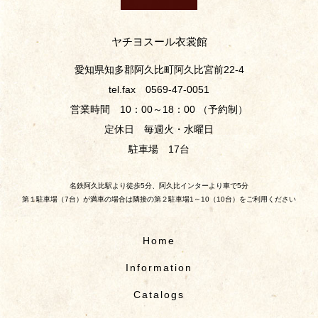
ヤチヨスール衣裳館
愛知県知多郡阿久比町阿久比宮前22-4
tel.fax 0569-47-0051
営業時間 10：00～18：00 （予約制）
定休日 毎週火・水曜日
駐車場 17台
名鉄阿久比駅より徒歩5分、阿久比インターより車で5分
第１駐車場（7台）が満車の場合は隣接の第２駐車場1～10（10台）をご利用ください
Home
Information
Catalogs