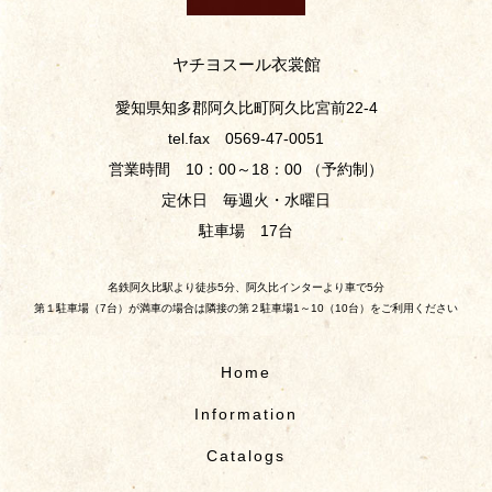
ヤチヨスール衣裳館
愛知県知多郡阿久比町阿久比宮前22-4
tel.fax 0569-47-0051
営業時間 10：00～18：00 （予約制）
定休日 毎週火・水曜日
駐車場 17台
名鉄阿久比駅より徒歩5分、阿久比インターより車で5分
第１駐車場（7台）が満車の場合は隣接の第２駐車場1～10（10台）をご利用ください
Home
Information
Catalogs