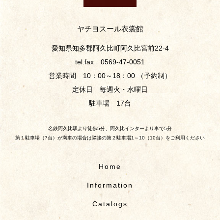
ヤチヨスール衣裳館
愛知県知多郡阿久比町阿久比宮前22-4
tel.fax 0569-47-0051
営業時間 10：00～18：00 （予約制）
定休日 毎週火・水曜日
駐車場 17台
名鉄阿久比駅より徒歩5分、阿久比インターより車で5分
第１駐車場（7台）が満車の場合は隣接の第２駐車場1～10（10台）をご利用ください
Home
Information
Catalogs