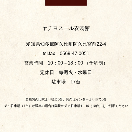
ヤチヨスール衣裳館
愛知県知多郡阿久比町阿久比宮前22-4
tel.fax 0569-47-0051
営業時間 10：00～18：00 （予約制）
定休日 毎週火・水曜日
駐車場 17台
名鉄阿久比駅より徒歩5分、阿久比インターより車で5分
第１駐車場（7台）が満車の場合は隣接の第２駐車場1～10（10台）をご利用ください