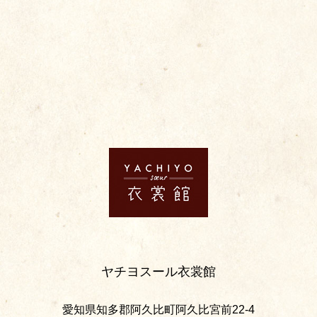
ヤチヨスール衣裳館
愛知県知多郡阿久比町阿久比宮前22-4