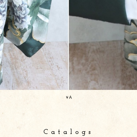
￥A
Catalogs