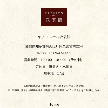
ヤチヨスール衣裳館
愛知県知多郡阿久比町阿久比宮前22-4
tel.fax 0569-47-0051
営業時間 10：00～18：00 （予約制）
定休日 毎週火・水曜日
駐車場 17台
名鉄阿久比駅より徒歩5分、阿久比インターより車で5分
第１駐車場（7台）が満車の場合は隣接の第２駐車場1～10（10台）をご利用ください
Home