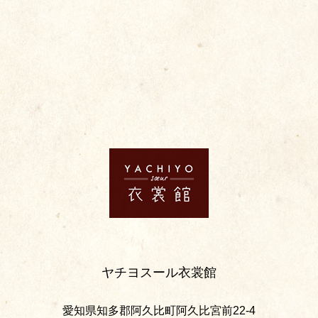
ヤチヨスール衣裳館
愛知県知多郡阿久比町阿久比宮前22-4