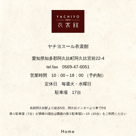
ヤチヨスール衣裳館
愛知県知多郡阿久比町阿久比宮前22-4
tel.fax 0569-47-0051
営業時間 10：00～18：00 （予約制）
定休日 毎週火・水曜日
駐車場 17台
名鉄阿久比駅より徒歩5分、阿久比インターより車で5分
第１駐車場（7台）が満車の場合は隣接の第２駐車場1～10（10台）をご利用ください
Home