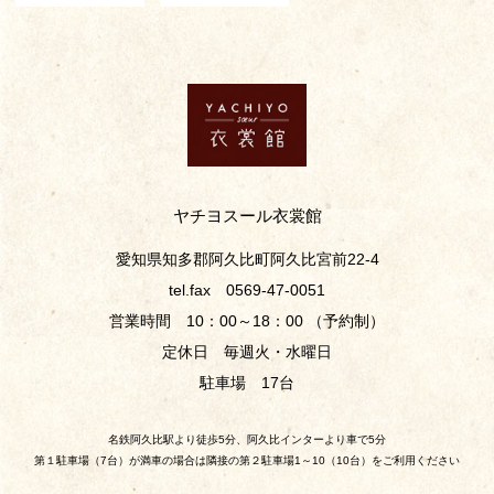
ヤチヨスール衣裳館
愛知県知多郡阿久比町阿久比宮前22-4
tel.fax 0569-47-0051
営業時間 10：00～18：00 （予約制）
定休日 毎週火・水曜日
駐車場 17台
名鉄阿久比駅より徒歩5分、阿久比インターより車で5分
第１駐車場（7台）が満車の場合は隣接の第２駐車場1～10（10台）をご利用ください