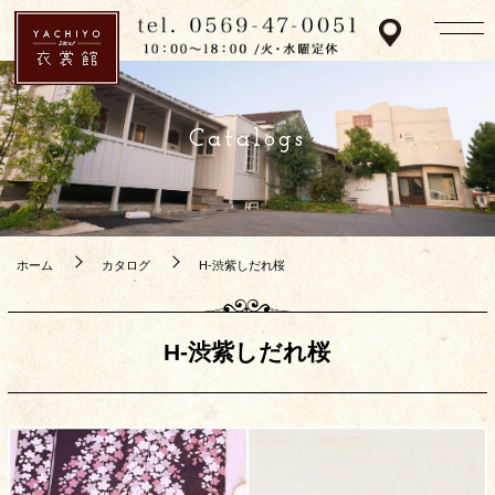
Catalogs
ホーム
カタログ
H-渋紫しだれ桜
H-渋紫しだれ桜